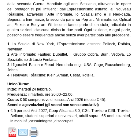
dalla seconda Guerra Mondiale agli anni Sessanta, attraverso le opere
dei protagonisti più influenti: dall’Espressionismo astratto, al Nouveau
Réalisme, attraverso l’Arte informale, lo Spazialismo e il Neo-dada.
Seguirà, a fine marzo, la seconda parte su Pop art, Minimalismo, Optical
art, Fluxus e Body art. Gli incontri fanno parte di un ciclo, articolato in
quattro sezioni, ciascuna divisa in due parti. Ogni sezione, e ogni parte,
possono essere frequentate anche senza aver partecipato alle precedenti.
1
La Scuola di New York, l’Espressionismo astratto: Pollock, Rothko,
Newman.
2
Arte informale: Fautrier, Dubuffet, il Gruppo Cobra, Burri, Vedova. Lo
Spazialismo di Lucio Fontana.
3
I figurativi: Bacon e Freud. Neo-dada negli USA: Cage, Rauschenberg,
Johns.
4
Il Nouveau Réalisme: Klein, Arman, César, Rotella.
Unico Turno:
Inizio:
martedì 24 febbraio.
Frequenza:
il martedì, ore 20.00–22.00,
Costo:
€ 50 comprensivo di tessera Arci 2026 (ridotto € 45).
Sconti e agevolazioni (gli sconti non sono cumulativi)
€ 5 per soci Arci 2027, Coop Alleanza 3.0, CGIL Treviso e CISL Treviso-
Belluno; studenti superiori e universitari, adulti sopra i 65 anni, stranieri,
in mobilità, cassaintegrati, disoccupati.