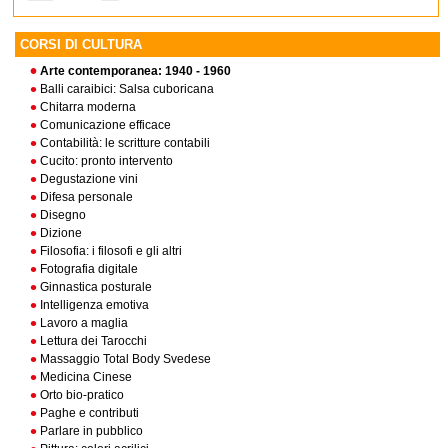
CORSI DI CULTURA
Arte contemporanea: 1940 - 1960
Balli caraibici: Salsa cuboricana
Chitarra moderna
Comunicazione efficace
Contabilità: le scritture contabili
Cucito: pronto intervento
Degustazione vini
Difesa personale
Disegno
Dizione
Filosofia: i filosofi e gli altri
Fotografia digitale
Ginnastica posturale
Intelligenza emotiva
Lavoro a maglia
Lettura dei Tarocchi
Massaggio Total Body Svedese
Medicina Cinese
Orto bio-pratico
Paghe e contributi
Parlare in pubblico