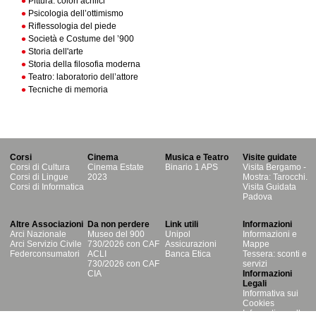
Pittura: colori acrilici
Psicologia dell’ottimismo
Riflessologia del piede
Società e Costume del ’900
Storia dell'arte
Storia della filosofia moderna
Teatro: laboratorio dell’attore
Tecniche di memoria
Corsi
Cinema
Musica e Teatro
Visite guidate
Corsi di Cultura
Cinema Estate
Binario 1 APS
Visita Bergamo -
Corsi di Lingue
2023
Mostra: Tarocchi.
Corsi di Informatica
Visita Guidata
Padova
Altre Associazioni
Da non perdere
Link utili
Informazioni
Arci Nazionale
Museo del 900
Unipol
Informazioni e
Arci Servizio Civile
730/2026 con CAF
Assicurazioni
Mappe
Federconsumatori
ACLI
Banca Etica
Tessera: sconti e
730/2026 con CAF
servizi
CIA
Informazioni
Legali
Informativa sui
Cookies
Informativa sulla