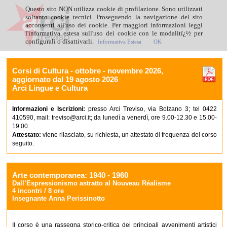
Questo sito NON utilizza cookie di profilazione. Sono utilizzati
soltanto cookie tecnici. Proseguendo la navigazione del sito
acconsenti all'uso dei cookie. Per maggiori informazioni leggi
l'informativa estesa sull'uso dei cookie con le modalitï¿½ per
configurali o disattivarli.
Informativa Estesa
OK
Corsi di Cultura - ottobre - novembre 2026,
aggiornato dal 19 agosto 2026
Arci Lingue e Cultura
Informazioni e Iscrizioni:
presso Arci Treviso, via Bolzano 3; tel 0422
410590, mail: treviso@arci.it; da lunedì a venerdì, ore 9.00-12.30 e 15.00-
19.00.
Attestato:
viene rilasciato, su richiesta, un attestato di frequenza del corso
seguito.
Arte contemporanea: 1940 - 1960
Dall’Espressionismo astratto al Nouveau Réalisme
4 incontri / 8 ore
Insegnante Anna Perissinotto
Il corso è una rassegna storico-critica dei principali avvenimenti artistici