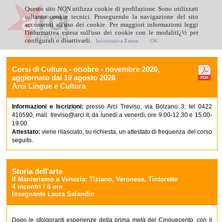
Questo sito NON utilizza cookie di profilazione. Sono utilizzati
soltanto cookie tecnici. Proseguendo la navigazione del sito
acconsenti all'uso dei cookie. Per maggiori informazioni leggi
l'informativa estesa sull'uso dei cookie con le modalitï¿½ per
configurali o disattivarli.
Informativa Estesa
OK
Corsi di Cultura - ottobre - novembre 2026,
aggiornato dal 19 agosto 2026
Arci Lingue e Cultura
Informazioni e Iscrizioni:
presso Arci Treviso, via Bolzano 3; tel 0422
410590, mail: treviso@arci.it; da lunedì a venerdì, ore 9.00-12.30 e 15.00-
19.00.
Attestato:
viene rilasciato, su richiesta, un attestato di frequenza del corso
seguito.
Storia dell'arte
Il Manierismo a Venezia: Tiziano, Veronese, Tintoretto
4 incontri / 8 ore
Insegnante Laura Salandin
Dopo le sfolgoranti esperienze della prima metà del Cinquecento, con il