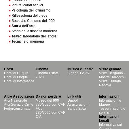
Parlare in pubblico
Pittura: colori acrilici
Psicologia dell’ottimismo
Riflessologia del piede
Società e Costume del ’900
Storia dell'arte
Storia della filosofia moderna
Teatro: laboratorio dell’attore
Tecniche di memoria
Corsi
Cinema
Musica e Teatro
Visite guidate
Corsi di Cultura
Cinema Estate
Binario 1 APS
Visita Bergamo -
Corsi di Lingue
2023
Mostra: Tarocchi.
Corsi di Informatica
Visita Guidata
Padova
Altre Associazioni
Da non perdere
Link utili
Informazioni
Arci Nazionale
Museo del 900
Unipol
Informazioni e
Arci Servizio Civile
730/2026 con CAF
Assicurazioni
Mappe
Federconsumatori
ACLI
Banca Etica
Tessera: sconti e
730/2026 con CAF
servizi
CIA
Informazioni
Legali
Informativa sui
Cookies