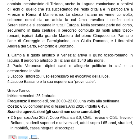
dominio incontrastato di Tiziano, anche in Laguna cominciano a sentirsi
gli echi di quello che sta succedendo nel resto d’Italia e in particolare a
Firenze e Roma: il Manierismo. Lo stesso Tiziano ne viene coinvolto,
sebbene ormai sia un artista la cui fama travalica i confini della
Serenissima e si espande in tutta l’Europa. Nella seconda parte del corso,
seguiremo in Italia centrale, il percorso compiuto da molti artisti tosco-
romani, ispirati dalla grande Maniera del pieno Cinquecento: Parma e
l’arte di Correggio e Parmigianino, con Giulio Romano; e i fiorentini
Andrea del Sarto, Pontormo e Bronzino.
1
Cambia il gusto artistico a Venezia: arriva il gusto tosco-romano in
laguna. Il percorso artistico di Tiziano dal 1540 alla morte.
2
Paolo Veronese: dipinti sacri e allegorie politiche in città e la
decorazione in villa.
3
Jacopo Tintoretto, l’uso espressivo ed evocativo della luce.
4
Jacopo Bassano e la sua esperienza “provinciale”.
Unico Turno:
Inizio:
mercoledì 25 febbraio
Frequenza:
il mercoledì, ore 20.00–22.00, una volta alla settimana
Costo:
€ 50 comprensivo di tessera Arci 2026 (ridotto € 45).
Sconti e agevolazioni (gli sconti non sono cumulativi)
€ 5 per soci Arci 2027, Coop Alleanza 3.0, CGIL Treviso e CISL Treviso-
Belluno; studenti superiori e universitari, adulti sopra i 65 anni, stranieri,
in mobilità, cassaintegrati, disoccupati.