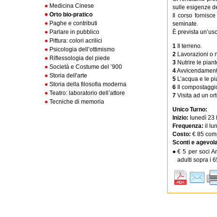
Medicina Cinese
sulle esigenze de
Orto bio-pratico
Il corso fornisc
Paghe e contributi
seminate.
Parlare in pubblico
È prevista un’usci
Pittura: colori acrilici
1
Il terreno.
Psicologia dell’ottimismo
2
Lavorazioni o n
Riflessologia del piede
3
Nutrire le pian
Società e Costume del ’900
4
Avvicendamento
Storia dell'arte
5
L’acqua e le pi
Storia della filosofia moderna
6
Il compostaggi
Teatro: laboratorio dell’attore
7
Visita ad un ort
Tecniche di memoria
Unico Turno:
Inizio:
lunedì 23 
Frequenza:
il l
Costo:
€ 85 comp
Sconti e agevola
€ 5 per soci A
adulti sopra i 6