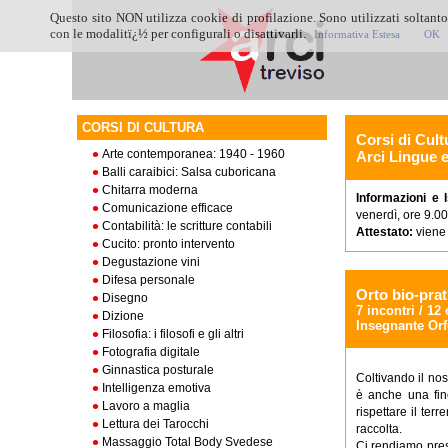
Questo sito NON utilizza cookie di profilazione. Sono utilizzati soltanto
con le modalitï¿½ per configurali o disattivarli.
Informativa Estesa
OK
CORSI DI CULTURA
Corsi di Cult
Arte contemporanea: 1940 - 1960
Arci Lingue 
Balli caraibici: Salsa cuboricana
Chitarra moderna
Informazioni e I
Comunicazione efficace
venerdì, ore 9.0
Contabilità: le scritture contabili
Attestato:
viene 
Cucito: pronto intervento
Degustazione vini
Difesa personale
Orto bio-prat
Disegno
7 incontri / 12 
Dizione
Insegnante Orf
Filosofia: i filosofi e gli altri
Fotografia digitale
Ginnastica posturale
Coltivando il nos
Intelligenza emotiva
è anche una fin
Lavoro a maglia
rispettare il ter
Lettura dei Tarocchi
raccolta.
Massaggio Total Body Svedese
Ci rendiamo pres