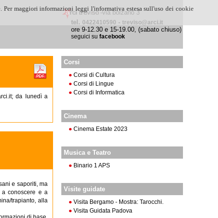
. Per maggiori informazioni leggi l'informativa estesa sull'uso dei cookie
-via bolzano 3
tel.
-
0422410590
treviso@arci.it
ore 9-12.30 e 15-19.00, (sabato chiuso)
seguici su
facebook
Corsi
Corsi di Cultura
Corsi di Lingue
Corsi di Informatica
ci.it; da lunedì a
Cinema
Cinema Estate 2023
Musica e Teatro
Binario 1 APS
sani e saporiti, ma
Visite guidate
o a conoscere e a
ina/trapianto, alla
Visita Bergamo - Mostra: Tarocchi.
Visita Guidata Padova
ormazioni di base,