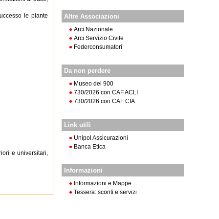
successo le piante
Altre Associazioni
Arci Nazionale
Arci Servizio Civile
Federconsumatori
Da non perdere
Museo del 900
730/2026 con CAF ACLI
730/2026 con CAF CIA
Link utili
Unipol Assicurazioni
Banca Etica
ri e universitari,
Informazioni
Informazioni e Mappe
Tessera: sconti e servizi