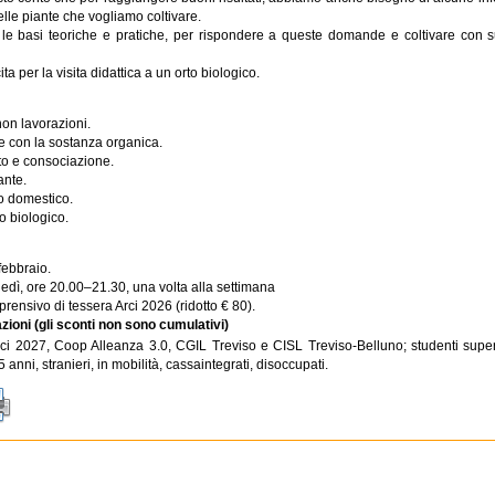
lle piante che vogliamo coltivare.
e le basi teoriche e pratiche, per rispondere a queste domande e coltivare con 
ta per la visita didattica a un orto biologico.
on lavorazioni.
te con la sostanza organica.
 e consociazione.
ante.
o domestico.
o biologico.
febbraio.
unedì, ore 20.00–21.30, una volta alla settimana
rensivo di tessera Arci 2026 (ridotto € 80).
zioni (gli sconti non sono cumulativi)
rci 2027, Coop Alleanza 3.0, CGIL Treviso e CISL Treviso-Belluno; studenti superio
5 anni, stranieri, in mobilità, cassaintegrati, disoccupati.