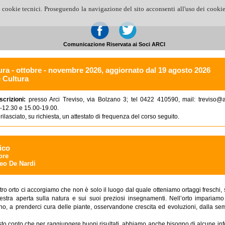
 cookie tecnici. Proseguendo la navigazione del sito acconsenti all'uso dei cookie
Comunicazione Riservata ai Soci ARCI
ura - ottobre - novembre 2026, aggiornato dal 19 agosto 2026
e Cultura
scrizioni:
presso Arci Treviso, via Bolzano 3; tel 0422 410590, mail: treviso@ar
0-12.30 e 15.00-19.00.
rilasciato, su richiesta, un attestato di frequenza del corso seguito.
ico
ore
eo De Nardi
tro orto ci accorgiamo che non è solo il luogo dal quale otteniamo ortaggi freschi, 
estra aperta sulla natura e sui suoi preziosi insegnamenti. Nell’orto impariam
reno, a prenderci cura delle piante, osservandone crescita ed evoluzioni, dalla sem
to conto che per raggiungere buoni risultati, abbiamo anche bisogno di alcune inf