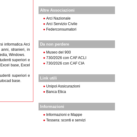
Altre Associazioni
Arci Nazionale
Arci Servizio Civile
Federconsumatori
Da non perdere
si informatica Arci
anni, stranieri, in
Museo del 900
 media, Windows.
730/2026 con CAF ACLI
tudenti superiori e
730/2026 con CAF CIA
i: Excel base, Excel
tudenti superiori e
Link utili
 Autocad base.
Unipol Assicurazioni
Banca Etica
Informazioni
Informazioni e Mappe
Tessera: sconti e servizi