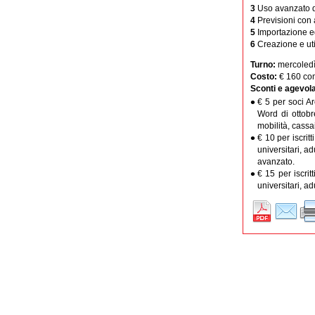
3
Uso avanzato di
4
Previsioni con a
5
Importazione ed
6
Creazione e uti
Turno:
mercoledì
Costo:
€ 160 com
Sconti e agevola
€ 5 per soci Ar
Word di ottobre
mobilità, cassa
€ 10 per iscrit
universitari, ad
avanzato.
€ 15 per iscrit
universitari, ad