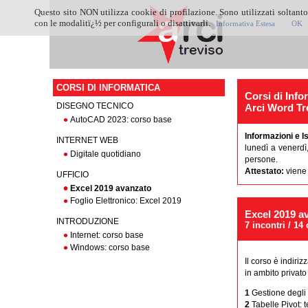
Questo sito NON utilizza cookie di profilazione. Sono utilizzati soltanto
con le modalitï¿½ per configurali o disattivarli.
Informativa Estesa
OK
CORSI DI INFORMATICA
Corsi di Info
DISEGNO TECNICO
Arci Word Tr
AutoCAD 2023: corso base
Informazioni e I
INTERNET WEB
lunedì a venerdì
Digitale quotidiano
persone.
Attestato:
viene 
UFFICIO
Excel 2019 avanzato
Foglio Elettronico: Excel 2019
Excel 2019 a
INTRODUZIONE
7 incontri / 14 
Internet: corso base
Windows: corso base
Il corso è indiri
in ambito privato
1
Gestione degli e
2
Tabelle Pivot: 