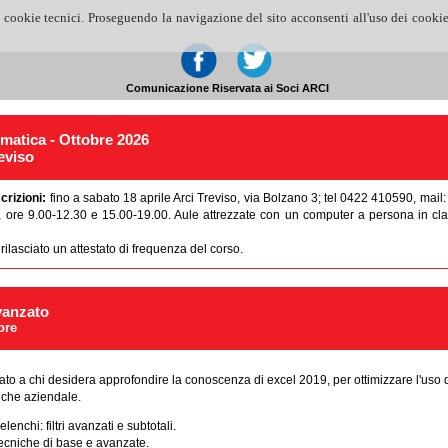
 cookie tecnici. Proseguendo la navigazione del sito acconsenti all'uso dei cookie
Comunicazione Riservata ai Soci ARCI
rmatica - Ottobre 2026
eviso
scrizioni:
fino a sabato 18 aprile Arci Treviso, via Bolzano 3; tel 0422 410590, mail: 
, ore 9.00-12.30 e 15.00-19.00. Aule attrezzate con un computer a persona in c
rilasciato un attestato di frequenza del corso.
vanzato
ore
zzato a chi desidera approfondire la conoscenza di excel 2019, per ottimizzare l'us
 che aziendale.
lenchi: filtri avanzati e subtotali.
tecniche di base e avanzate.