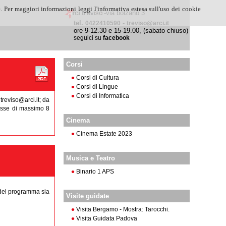
. Per maggiori informazioni leggi l'informativa estesa sull'uso dei cookie
-via bolzano 3
tel.
-
0422410590
treviso@arci.it
ore 9-12.30 e 15-19.00, (sabato chiuso)
seguici su
facebook
Corsi
Corsi di Cultura
Corsi di Lingue
Corsi di Informatica
treviso@arci.it; da
lasse di massimo 8
Cinema
Cinema Estate 2023
Musica e Teatro
Binario 1 APS
o del programma sia
Visite guidate
Visita Bergamo - Mostra: Tarocchi.
Visita Guidata Padova